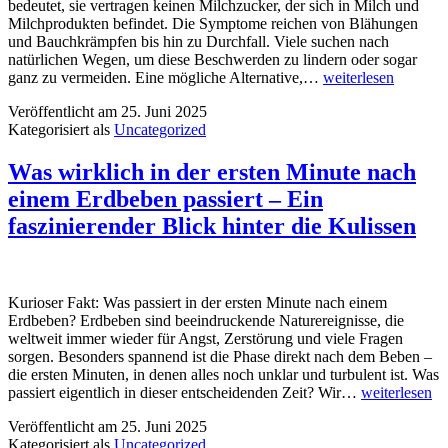
bedeutet, sie vertragen keinen Milchzucker, der sich in Milch und
Milchprodukten befindet. Die Symptome reichen von Blähungen
und Bauchkrämpfen bis hin zu Durchfall. Viele suchen nach
natürlichen Wegen, um diese Beschwerden zu lindern oder sogar
Rohmilch
ganz zu vermeiden. Eine mögliche Alternative,…
weiterlesen
als
Veröffentlicht am
25. Juni 2025
Heilsbringer?
Kategorisiert als
Uncategorized
Kann
sie
wirklich
Was wirklich in der ersten Minute nach
gegen
einem Erdbeben passiert – Ein
Laktoseintoleranz
helfen!
faszinierender Blick hinter die Kulissen
Kurioser Fakt: Was passiert in der ersten Minute nach einem
Erdbeben? Erdbeben sind beeindruckende Naturereignisse, die
weltweit immer wieder für Angst, Zerstörung und viele Fragen
sorgen. Besonders spannend ist die Phase direkt nach dem Beben –
die ersten Minuten, in denen alles noch unklar und turbulent ist. Was
Was
passiert eigentlich in dieser entscheidenden Zeit? Wir…
weiterlesen
wirklich
Veröffentlicht am
25. Juni 2025
in
Kategorisiert als
Uncategorized
der