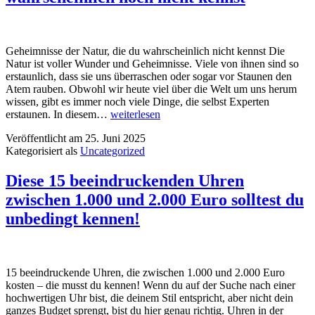
römischen
Mythos
Geheimnisse der Natur, die du wahrscheinlich nicht kennst Die
Natur ist voller Wunder und Geheimnisse. Viele von ihnen sind so
erstaunlich, dass sie uns überraschen oder sogar vor Staunen den
Atem rauben. Obwohl wir heute viel über die Welt um uns herum
wissen, gibt es immer noch viele Dinge, die selbst Experten
Entdecke
erstaunen. In diesem…
weiterlesen
die
Veröffentlicht am
25. Juni 2025
verborgenen
Kategorisiert als
Uncategorized
Wunder:
Geheimnisse
der
Diese 15 beeindruckenden Uhren
Natur,
zwischen 1.000 und 2.000 Euro solltest du
die
du
unbedingt kennen!
wahrscheinlich
noch
nicht
kennst
15 beeindruckende Uhren, die zwischen 1.000 und 2.000 Euro
kosten – die musst du kennen! Wenn du auf der Suche nach einer
hochwertigen Uhr bist, die deinem Stil entspricht, aber nicht dein
ganzes Budget sprengt, bist du hier genau richtig. Uhren in der