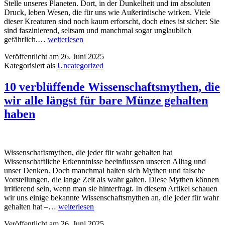
Stelle unseres Planeten. Dort, in der Dunkelheit und im absoluten
Druck, leben Wesen, die für uns wie Außerirdische wirken. Viele
dieser Kreaturen sind noch kaum erforscht, doch eines ist sicher: Sie
sind faszinierend, seltsam und manchmal sogar unglaublich
Die
gefährlich.…
weiterlesen
faszinierenden
Veröffentlicht am
26. Juni 2025
Monster
Kategorisiert als
Uncategorized
des
Marianengrabens:
Kreaturen,
10 verblüffende Wissenschaftsmythen, die
die
wir alle längst für bare Münze gehalten
den
Megalodon
haben
in
den
Schatten
stellen
Wissenschaftsmythen, die jeder für wahr gehalten hat
Wissenschaftliche Erkenntnisse beeinflussen unseren Alltag und
unser Denken. Doch manchmal halten sich Mythen und falsche
Vorstellungen, die lange Zeit als wahr galten. Diese Mythen können
irritierend sein, wenn man sie hinterfragt. In diesem Artikel schauen
wir uns einige bekannte Wissenschaftsmythen an, die jeder für wahr
10
gehalten hat –…
weiterlesen
verblüffende
Veröffentlicht am
26. Juni 2025
Wissenschaftsmythen,