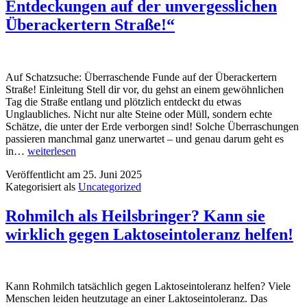
Entdeckungen auf der unvergesslichen
Flughafen
von
Überackertern Straße!“
Nordkorea!
Auf Schatzsuche: Überraschende Funde auf der Überackertern
Straße! Einleitung Stell dir vor, du gehst an einem gewöhnlichen
Tag die Straße entlang und plötzlich entdeckt du etwas
Unglaubliches. Nicht nur alte Steine oder Müll, sondern echte
Schätze, die unter der Erde verborgen sind! Solche Überraschungen
passieren manchmal ganz unerwartet – und genau darum geht es
„Auf
in…
weiterlesen
Schatzsuche:
Veröffentlicht am
25. Juni 2025
Die
Kategorisiert als
Uncategorized
erstaunlichsten
Entdeckungen
auf
Rohmilch als Heilsbringer? Kann sie
der
wirklich gegen Laktoseintoleranz helfen!
unvergesslichen
Überackertern
Straße!“
Kann Rohmilch tatsächlich gegen Laktoseintoleranz helfen? Viele
Menschen leiden heutzutage an einer Laktoseintoleranz. Das