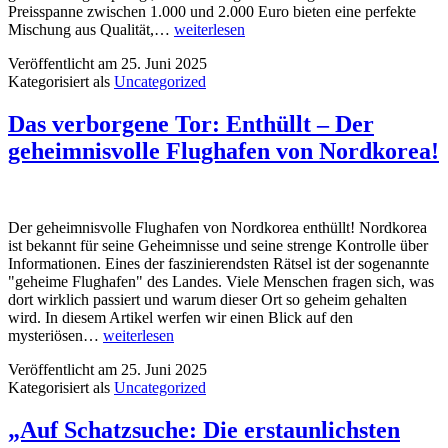
Preisspanne zwischen 1.000 und 2.000 Euro bieten eine perfekte
Diese
Mischung aus Qualität,…
weiterlesen
15
Veröffentlicht am
25. Juni 2025
beeindruckenden
Kategorisiert als
Uncategorized
Uhren
zwischen
1.000
Das verborgene Tor: Enthüllt – Der
und
geheimnisvolle Flughafen von Nordkorea!
2.000
Euro
solltest
du
unbedingt
Der geheimnisvolle Flughafen von Nordkorea enthüllt! Nordkorea
kennen!
ist bekannt für seine Geheimnisse und seine strenge Kontrolle über
Informationen. Eines der faszinierendsten Rätsel ist der sogenannte
"geheime Flughafen" des Landes. Viele Menschen fragen sich, was
dort wirklich passiert und warum dieser Ort so geheim gehalten
wird. In diesem Artikel werfen wir einen Blick auf den
Das
mysteriösen…
weiterlesen
verborgene
Veröffentlicht am
25. Juni 2025
Tor:
Kategorisiert als
Uncategorized
Enthüllt
–
Der
„Auf Schatzsuche: Die erstaunlichsten
geheimnisvolle