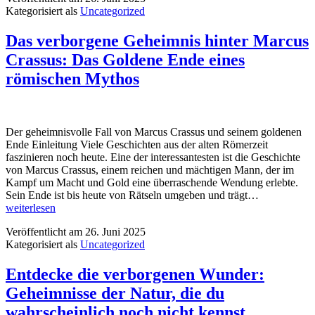
Kategorisiert als
Uncategorized
die
wir
alle
Das verborgene Geheimnis hinter Marcus
längst
Crassus: Das Goldene Ende eines
für
bare
römischen Mythos
Münze
gehalten
haben
Der geheimnisvolle Fall von Marcus Crassus und seinem goldenen
Ende Einleitung Viele Geschichten aus der alten Römerzeit
faszinieren noch heute. Eine der interessantesten ist die Geschichte
von Marcus Crassus, einem reichen und mächtigen Mann, der im
Kampf um Macht und Gold eine überraschende Wendung erlebte.
Das
Sein Ende ist bis heute von Rätseln umgeben und trägt…
verborgene
weiterlesen
Geheimnis
Veröffentlicht am
26. Juni 2025
hinter
Kategorisiert als
Uncategorized
Marcus
Crassus:
Das
Entdecke die verborgenen Wunder:
Goldene
Geheimnisse der Natur, die du
Ende
eines
wahrscheinlich noch nicht kennst