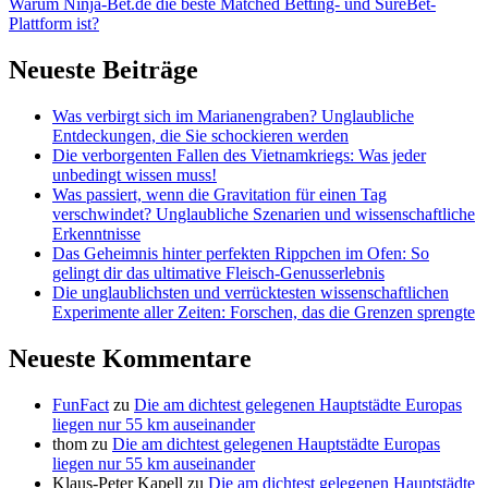
Warum Ninja-Bet.de die beste Matched Betting- und SureBet-
Sie
Plattform ist?
nie
für
Neueste Beiträge
möglich
gehalten
Was verbirgt sich im Marianengraben? Unglaubliche
hätten
Entdeckungen, die Sie schockieren werden
Die verborgenten Fallen des Vietnamkriegs: Was jeder
unbedingt wissen muss!
Was passiert, wenn die Gravitation für einen Tag
verschwindet? Unglaubliche Szenarien und wissenschaftliche
Erkenntnisse
Das Geheimnis hinter perfekten Rippchen im Ofen: So
gelingt dir das ultimative Fleisch-Genusserlebnis
Die unglaublichsten und verrücktesten wissenschaftlichen
Experimente aller Zeiten: Forschen, das die Grenzen sprengte
Neueste Kommentare
FunFact
zu
Die am dichtest gelegenen Hauptstädte Europas
liegen nur 55 km auseinander
thom
zu
Die am dichtest gelegenen Hauptstädte Europas
liegen nur 55 km auseinander
Klaus-Peter Kapell
zu
Die am dichtest gelegenen Hauptstädte