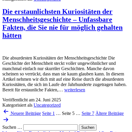
ersten
Minute
Die erstaunlichsten Kuriositäten der
nach
Menschheitsgeschichte – Unfassbare
einem
Erdbeben
Fakten, die Sie nie für möglich gehalten
passiert
hätten
–
Ein
faszinierender
Blick
hinter
Die absurdesten Kuriositäten der Menschheitsgeschichte Die
die
Geschichte der Menschheit steckt voller ungewöhnlicher und
Kulissen
manchmal einfach nur skurriler Geschichten. Manche davon
scheinen so verrückt, dass man sie kaum glauben kann. In diesem
Artikel nehmen wir dich mit auf eine Reise durch die absurdesten
Kuriositäten, die sich im Laufe der Jahrhunderte zugetragen haben.
Die
Bereit für erstaunliche Fakten,…
weiterlesen
erstaunlichsten
Veröffentlicht am
24. Juni 2025
Kuriositäten
Kategorisiert als
Uncategorized
der
Seitennummerierung
Menschheitsgeschichte
Neuere
Beiträge
Seite 1
…
Seite 5
…
Seite 7
Ältere
Beiträge
–
der
Unfassbare
Beiträge
Fakten,
Suchen …
die