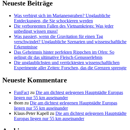
Neueste Beiträge
Was verbirgt sich im Marianengraben? Unglaubliche
Entdeckungen, die Sie schockieren werden
Die verborgenten Fallen des Vietnamkriegs: Was jeder
unbedingt wissen muss!
Was passiert, wenn die Gravitation für einen Tag
verschwindet? Unglaubliche Szenarien und wissenschaftliche
Erkenntnisse
Das Geheimnis hinter perfekten Rippchen im Ofen: So
gelingt dir das ultimative Fleisch-Genusserlebnis
Die unglaublichsten und verrücktesten wissenschaftlichen
Experimente aller Zeiten: Forschen, das die Grenzen sprengte
Neueste Kommentare
FunFact
zu
Die am dichtest gelegenen Hauptstädte Europas
liegen nur 55 km auseinander
thom
zu
Die am dichtest gelegenen Hauptstädte Europas
liegen nur 55 km auseinander
Klaus-Peter Kapell
zu
Die am dichtest gelegenen Hauptstädte
Europas liegen nur 55 km auseinander