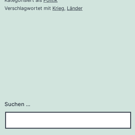
Zeiten
Verschlagwortet mit
Krieg
,
Länder
dauerte
nur
38
Minuten
Suchen …