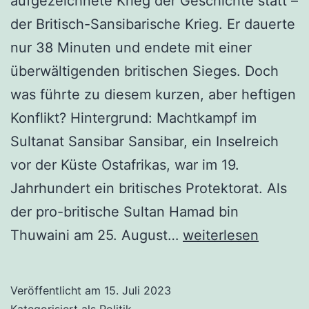
aufgezeichnete Krieg der Geschichte statt –
der Britisch-Sansibarische Krieg. Er dauerte
nur 38 Minuten und endete mit einer
überwältigenden britischen Sieges. Doch
was führte zu diesem kurzen, aber heftigen
Konflikt? Hintergrund: Machtkampf im
Sultanat Sansibar Sansibar, ein Inselreich
vor der Küste Ostafrikas, war im 19.
Jahrhundert ein britisches Protektorat. Als
der pro-britische Sultan Hamad bin
Der
Thuwaini am 25. August…
weiterlesen
kürzeste
Krieg
Veröffentlicht am
15. Juli 2023
aller
Kategorisiert als
Politik