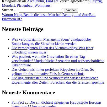
Kategorisiert als
Architektur
,
FunFact
Verschlagwortet mit
Leipzig
,
Mundart
,
Plattenbau
,
Wohnhaus
Suchen …
Warum Ninja-Bet.de die beste Matched Betting- und SureBet-
Plattform ist?
Neueste Beiträge
Was verbirgt sich im Marianengraben? Unglaubliche
Entdeckungen, die Sie schockieren werden
Die verborgenten Fallen des Vietnamkriegs: Was jeder
unbedingt wissen muss!
Was passiert, wenn die Gravitation für einen Tag
verschwindet? Unglaubliche Szenarien und wissenschaftliche
Erkenntnisse
Das Geheimnis hinter perfekten Rippchen im Ofen: So
gelingt dir das ultimative Fleisch-Genusserlebnis
Die unglaublichsten und verrücktesten wissenschaftlichen
Experimente aller Zeiten: Forschen, das die Grenzen sprengte
Neueste Kommentare
FunFact
zu
Die am dichtest gelegenen Hauptstädte Europas
liegen nur 55 km auseinander